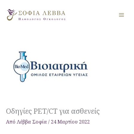
Μετάβαση
στο
περιεχόμενο
Οδηγίες PET/CT για ασθενείς
Από
Λέββα Σοφία
/
24 Μαρτίου 2022