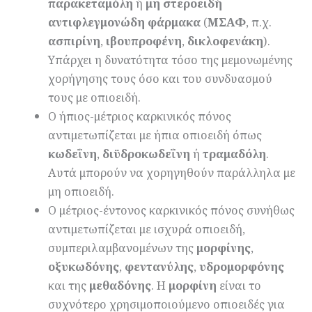
παρακεταμόλη
ή
μη στερ
οειδή
αντιφλεγμονώδη φάρμακα
(
ΜΣΑΦ
, π.χ.
ασπιρίνη
,
ιβουπροφένη
,
δικλοφενάκη
).
Υπάρχει η δυνατότητα τόσο της μεμονωμένης
χορήγησης τους όσο και του συνδυασμού
τους με οπιοειδή.
Ο ήπιος-μέτριος καρκινικός πόνος
αντιμετωπίζεται με ήπια οπιοειδή όπως
κωδεΐνη
,
διϋδροκωδεΐνη
ή
τραμαδόλη
.
Αυτά μπορούν να χορηγηθούν παράλληλα με
μη οπιοειδή.
Ο μέτριος-έντονος καρκινικός πόνος συνήθως
αντιμετωπίζεται με ισχυρά οπιοειδή,
συμπεριλαμβανομένων της
μορφίνης
,
οξυκωδόνης
,
φεντανύλης
,
υδρομορφ
ό
νης
και της
μεθαδόνης
. Η
μορφίνη
είναι το
συχνότερο χρησιμοποιούμενο οπιοειδές για