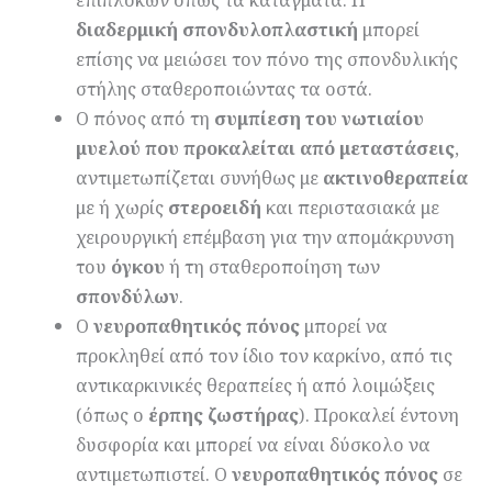
διαδερμική σπονδυλοπλαστική
μπορεί
επίσης να μειώσει τον πόνο της σπονδυλικής
στήλης σταθεροποιώντας τα οστά.
Ο πόνος από τη
συ
μπίεση τ
ου νωτια
ίου
μυελού
που προκαλείται από
μεταστάσε
ις
,
αντιμετωπίζεται συνήθως με
ακτινοθεραπεία
με ή χωρίς
στερ
οειδή
και περιστασιακά με
χειρουργική επέμβαση για την απομάκρυνση
του
όγκου
ή τη σταθεροποίηση των
σπονδύλων
.
Ο
νευροπαθητικός πόνος
μπορεί να
προκληθεί από τον ίδιο τον καρκίνο, από τις
αντικαρκινικές θεραπείες ή από λοιμώξεις
(όπως ο
έρπ
η
ς ζωστήρας
). Προκαλεί έντονη
δυσφορία και μπορεί να είναι δύσκολο να
αντιμετωπιστεί. Ο
νευροπαθητικός πόνος
σε