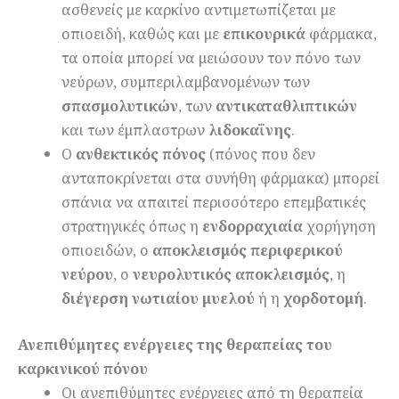
ασθενείς με καρκίνο αντιμετωπίζεται με
οπιοειδή, καθώς και με
επικουρικ
ά
φάρμακα,
τα οποία μπορεί να μειώσουν τον πόνο των
νεύρων, συμπεριλαμβανομένων των
σπασμολυτικών
, των
αντικαταθλιπτικών
και των έμπλαστρων
λιδοκαΐνης
.
Ο
α
νθεκτικός πόνος
(πόνος που δεν
ανταποκρίνεται στα συνήθη φάρμακα) μπορεί
σπάνια να απαιτεί περισσότερο επεμβατικές
στρατηγικές όπως η
ενδορραχιαία
χορήγηση
οπιοειδών, ο
αποκλεισμός περιφερικού
νεύρου
, ο
νευρολυτικός αποκλεισμός
, η
διέγερση
νωτιαίου μυελού
ή η
χορδοτομή
.
Ανεπιθύμητες ενέργειες της θεραπείας του
καρκινικού
πόν
ου
Οι ανεπιθύμητες ενέργειες από τη θεραπεία