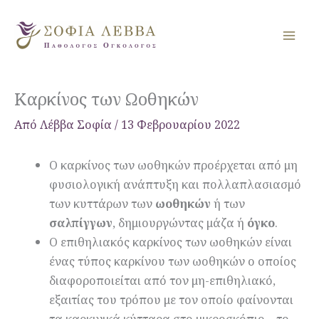
Μετάβαση
στο
περιεχόμενο
Καρκίνος των Ωοθηκών
Από
Λέββα Σοφία
/
13 Φεβρουαρίου 2022
Ο καρκίνος των ωοθηκών προέρχεται από μη
φυσιολογική ανάπτυξη και πολλαπλασιασμό
των κυττάρων των
ωοθηκών
ή των
σαλπίγγων
, δημιουργώντας μάζα ή
όγκο
.
Ο επιθηλιακός καρκίνος των ωοθηκών είναι
ένας τύπος καρκίνου των ωοθηκών ο οποίος
διαφοροποιείται από τον μη-επιθηλιακό,
εξαιτίας του τρόπου με τον οποίο φαίνονται
τα καρκινικά κύτταρα στο μικροσκόπιο – το