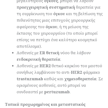
μεγαλύτερους
όγκους
, μπορεί να λάβουν
προεγχειρητική
συστηματική
θεραπεία για
τη συρρίκνωση του
όγκου
και τη βελτίωση της
πιθανότητας μιας επιτυχούς χειρουργικής
αφαίρεσης του
όγκου
, ή τη μείωση της
έκτασης του χειρουργείου (το οποίο μπορεί
επίσης να πετύχει ένα καλύτερο κοσμητικό
αποτέλεσμα).
Ασθενείς με
ER
θετική
νόσο θα λάβουν
ενδοκρινική θεραπεία
.
Ασθενείς με
HER
2
θετικό καρκίνο του μαστού
συνήθως λαμβάνουν τo αντι-
HER
2
φάρμακο
trastuzumab
καθώς και
χημειοθεραπεία
. Σε
ορισμένους ασθενείς, αυτό μπορεί να
συνδυαστεί με
pertuzumab
.
Τοπικά προχωρημένος και μεταστατικός